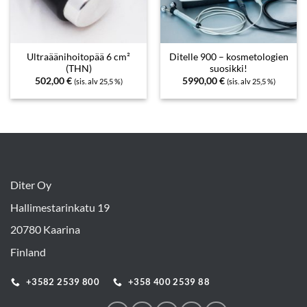
Ultraäänihoitopää 6 cm²
Ditelle 900 – kosmetologien
(THN)
suosikki!
502,00
€
5990,00
€
(sis. alv 25,5 %)
(sis. alv 25,5 %)
Diter Oy
Hallimestarinkatu 19
20780 Kaarina
Finland
+3582 2539 800
+358 400 2539 88