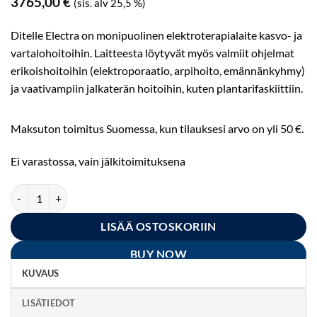
3765,00
€
(sis. alv 25,5 %)
Ditelle Electra on monipuolinen elektroterapialaite kasvo- ja
vartalohoitoihin. Laitteesta löytyvät myös valmiit ohjelmat
erikoishoitoihin (elektroporaatio, arpihoito, emännänkyhmy)
ja vaativampiin jalkaterän hoitoihin, kuten plantarifaskiittiin.
Maksuton toimitus Suomessa, kun tilauksesi arvo on yli 50 €.
Ei varastossa, vain jälkitoimituksena
Ditelle Electra - tehopakkaus kosmetologeille ja jalkahoitajille määrä
LISÄÄ OSTOSKORIIN
BUY NOW
KUVAUS
LISÄTIEDOT