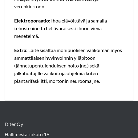
verenkiertoon.
Elektroporaatio:
Ihoa elävöittävä ja samalla
tehosteaineita hellävaraisesti ihoon vievä
menetelmä.
Extra:
Laite sisältää monipuolisen valikoiman myös
ammattilaisen hyvinvoinnin ylläpitoon
(jännetupentulehduksen hoito jne.) sekä
jalkahoitajille valikoituja ohjelmia kuten
plantarifaskiitti, mortonin neurooma jne.
Diter Oy
Hallimestarinkatu 19