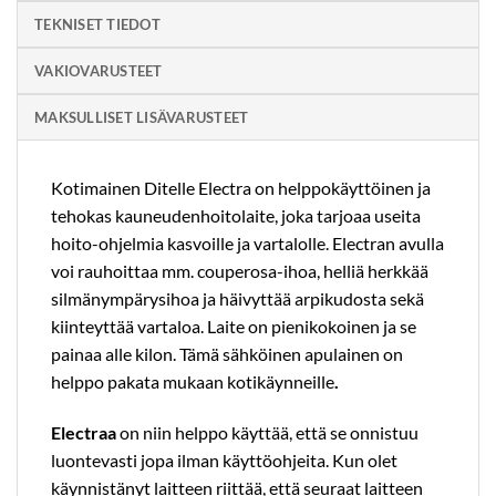
TEKNISET TIEDOT
VAKIOVARUSTEET
MAKSULLISET LISÄVARUSTEET
Kotimainen Ditelle Electra on helppokäyttöinen ja
tehokas kauneudenhoitolaite, joka tarjoaa useita
hoito-ohjelmia kasvoille ja vartalolle. Electran avulla
voi rauhoittaa mm. couperosa-ihoa, helliä herkkää
silmänympärysihoa ja häivyttää arpikudosta sekä
kiinteyttää vartaloa. Laite on pienikokoinen ja se
painaa alle kilon. Tämä sähköinen apulainen on
helppo pakata mukaan kotikäynneille
.
Electraa
on niin helppo käyttää, että se onnistuu
luontevasti jopa ilman käyttöohjeita. Kun olet
käynnistänyt laitteen riittää, että seuraat laitteen