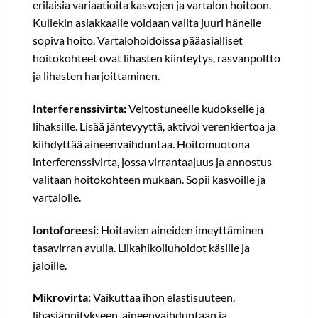
erilaisia variaatioita kasvojen ja vartalon hoitoon.
Kullekin asiakkaalle voidaan valita juuri hänelle
sopiva hoito. Vartalohoidoissa pääasialliset
hoitokohteet ovat lihasten kiinteytys, rasvanpoltto
ja lihasten harjoittaminen.
Interferenssivirta:
Veltostuneelle kudokselle ja
lihaksille. Lisää jäntevyyttä, aktivoi verenkiertoa ja
kiihdyttää aineenvaihduntaa. Hoitomuotona
interferenssivirta, jossa virrantaajuus ja annostus
valitaan hoitokohteen mukaan. Sopii kasvoille ja
vartalolle.
Iontoforeesi:
Hoitavien aineiden imeyttäminen
tasavirran avulla. Liikahikoiluhoidot käsille ja
jaloille.
Mikrovirta:
Vaikuttaa ihon elastisuuteen,
lihasjännitykseen, aineenvaihduntaan ja