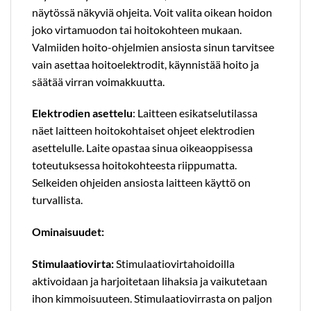
näytössä näkyviä ohjeita. Voit valita oikean hoidon
joko virtamuodon tai hoitokohteen mukaan.
Valmiiden hoito-ohjelmien ansiosta sinun tarvitsee
vain asettaa hoitoelektrodit, käynnistää hoito ja
säätää virran voimakkuutta.
Elektrodien asettelu
: Laitteen esikatselutilassa
näet laitteen hoitokohtaiset ohjeet elektrodien
asettelulle. Laite opastaa sinua oikeaoppisessa
toteutuksessa hoitokohteesta riippumatta.
Selkeiden ohjeiden ansiosta laitteen käyttö on
turvallista.
Ominaisuudet:
Stimulaatiovirta:
Stimulaatiovirtahoidoilla
aktivoidaan ja harjoitetaan lihaksia ja vaikutetaan
ihon kimmoisuuteen. Stimulaatiovirrasta on paljon