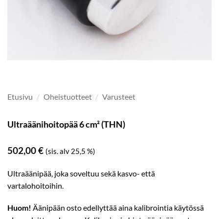
Etusivu
/
Oheistuotteet
/
Varusteet
Ultraäänihoitopää 6 cm² (THN)
502,00
€
(sis. alv 25,5 %)
Ultraäänipää, joka soveltuu sekä kasvo- että
vartalohoitoihin.
Huom!
Äänipään osto edellyttää aina kalibrointia käytössä