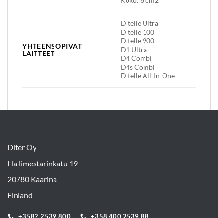
Koko: 6 cm2
Ditelle Ultra
Ditelle 100
Ditelle 900
YHTEENSOPIVAT
D1 Ultra
LAITTEET
D4 Combi
D4s Combi
Ditelle All-In-One
Diter Oy
Hallimestarinkatu 19
20780 Kaarina
Finland
+3582 2539 800
+358 400 2539 88