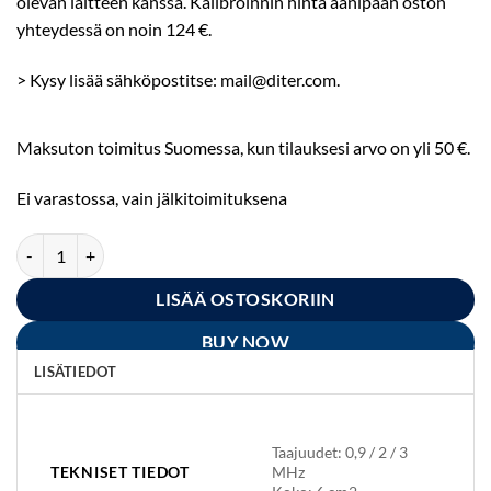
olevan laitteen kanssa. Kalibroinnin hinta äänipään oston
yhteydessä on noin 124 €.
> Kysy lisää sähköpostitse: mail@diter.com.
Maksuton toimitus Suomessa, kun tilauksesi arvo on yli 50 €.
Ei varastossa, vain jälkitoimituksena
Ultraäänihoitopää 6 cm² (THN) määrä
LISÄÄ OSTOSKORIIN
BUY NOW
LISÄTIEDOT
Taajuudet: 0,9 / 2 / 3
TEKNISET TIEDOT
MHz