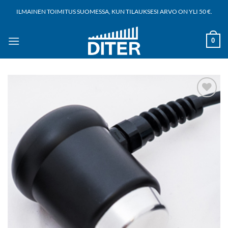
Siirry
ILMAINEN TOIMITUS SUOMESSA, KUN TILAUKSESI ARVO ON YLI 50 €.
sisältöön
0
Add to
wishlist