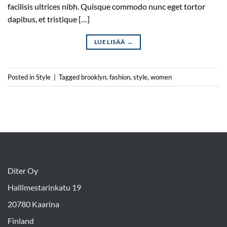
facilisis ultrices nibh. Quisque commodo nunc eget tortor
dapibus, et tristique […]
LUE LISÄÄ
→
Posted in
Style
|
Tagged
brooklyn
,
fashion
,
style
,
women
Diter Oy
Hallimestarinkatu 19
20780 Kaarina
Finland