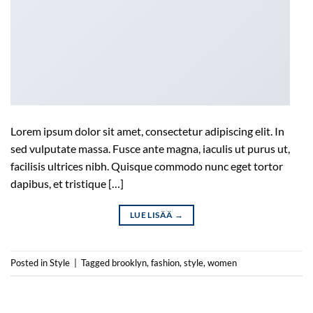
Lorem ipsum dolor sit amet, consectetur adipiscing elit. In
sed vulputate massa. Fusce ante magna, iaculis ut purus ut,
facilisis ultrices nibh. Quisque commodo nunc eget tortor
dapibus, et tristique […]
LUE LISÄÄ
→
Posted in
Style
|
Tagged
brooklyn
,
fashion
,
style
,
women