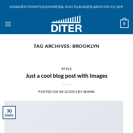
Siirry
ILMAINEN TOIMITUS SUOMESSA, KUN TILAUKSESI ARVO ON YLI 50 €.
sisältöön
0
TAG ARCHIVES:
BROOKLYN
STYLE
Just a cool blog post with Images
POSTED ON
30/12/2013
BY
ADMIN
30
joulu