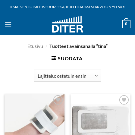
Siirry
ILMAINEN TOIMITUS SUOMESSA, KUN TILAUKSESI ARVO ON YLI 50 €.
sisältöön
0
Etusivu
/
Tuotteet avainsanalla “tina”
SUODATA
Add to
Add to
wishlist
wishlist