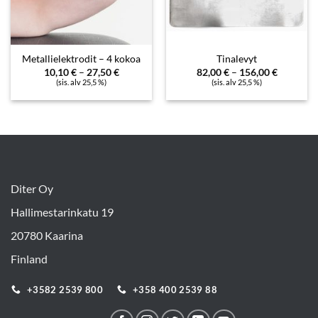
Metallielektrodit – 4 kokoa
Tinalevyt
Hintaluokka:
Hintaluo
10,10
€
–
27,50
€
82,00
€
–
156,00
€
10,10 €
82,00 €
(sis. alv 25,5 %)
(sis. alv 25,5 %)
-
-
27,50 €
156,00 €
Diter Oy
Hallimestarinkatu 19
20780 Kaarina
Finland
+3582 2539 800
+358 400 2539 88