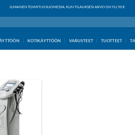
ILMAINEN TOIMITUS SUOMESSA, KUN TILAUKSESI ARVO ON YLI 50 €.
ÄYTTÖÖN
KOTIKÄYTTÖÖN
VARUSTEET
TUOTTEET
T
Add to
wishlist