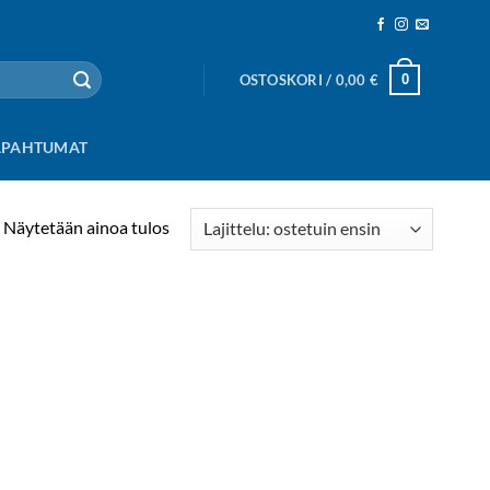
0
OSTOSKORI /
0,00
€
APAHTUMAT
Näytetään ainoa tulos