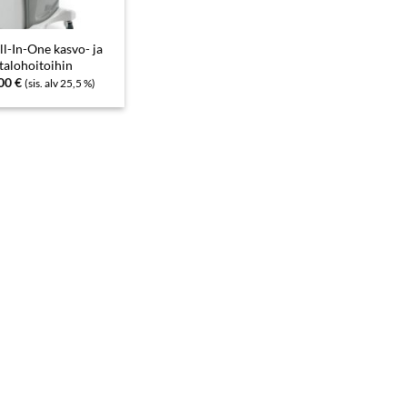
ll-In-One kasvo- ja
talohoitoihin
,00
€
(sis. alv 25,5 %)