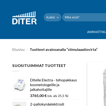
Siirry
sisältöön
Etsi:
AMMATTIK
Etusivu
/
Tuotteet avainsanalla “stimulaaatiovirta”
SUOSITUIMMAT TUOTTEET
Ditelle Electra - tehopakkaus
kosmetologeille ja
jalkahoitajille
3765,00
€
(sis. alv 25,5 %)
2-pallokynäelektrodi