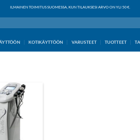
ILMAINEN TOIMITUS SUOMESSA, KUN TILAUKSESI ARVO ON YLI 50 €.
ÄYTTÖÖN
KOTIKÄYTTÖÖN
VARUSTEET
TUOTTEET
T
Add to
wishlist