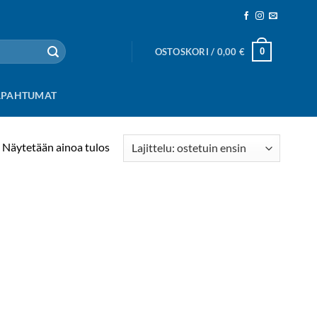
0
OSTOSKORI /
0,00
€
APAHTUMAT
Näytetään ainoa tulos