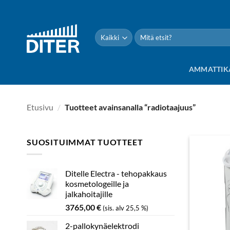
Siirry
sisältöön
Etsi:
AMMATTIK
Etusivu
/
Tuotteet avainsanalla “radiotaajuus”
SUOSITUIMMAT TUOTTEET
Ditelle Electra - tehopakkaus
kosmetologeille ja
jalkahoitajille
3765,00
€
(sis. alv 25,5 %)
2-pallokynäelektrodi