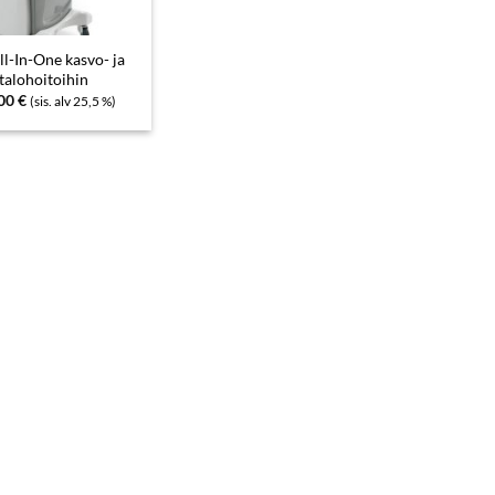
ll-In-One kasvo- ja
talohoitoihin
,00
€
(sis. alv 25,5 %)