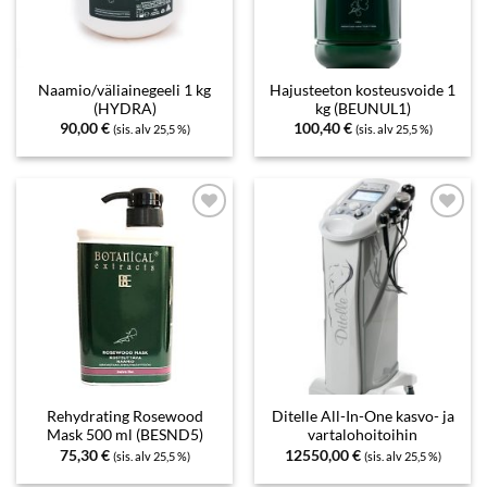
Naamio/väliainegeeli 1 kg
Hajusteeton kosteusvoide 1
(HYDRA)
kg (BEUNUL1)
90,00
€
100,40
€
(sis. alv 25,5 %)
(sis. alv 25,5 %)
Add to
Add to
wishlist
wishlist
Rehydrating Rosewood
Ditelle All-In-One kasvo- ja
Mask 500 ml (BESND5)
vartalohoitoihin
75,30
€
12550,00
€
(sis. alv 25,5 %)
(sis. alv 25,5 %)