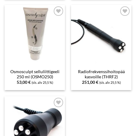
Add to
Add to
wishlist
wishlist
Osmosculpt selluliittigeeli
Radiofrekvenssihoitopää
250 ml (OSMO250)
kasvoille (THRF2)
53,00
€
251,00
€
(sis. alv 25,5 %)
(sis. alv 25,5 %)
Add to
wishlist