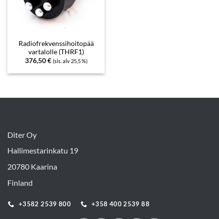
Radiofrekvenssihoitopää
vartalolle (THRF1)
376,50
€
(sis. alv 25,5 %)
Diter Oy
Hallimestarinkatu 19
20780 Kaarina
Finland
+3582 2539 800
+358 400 2539 88