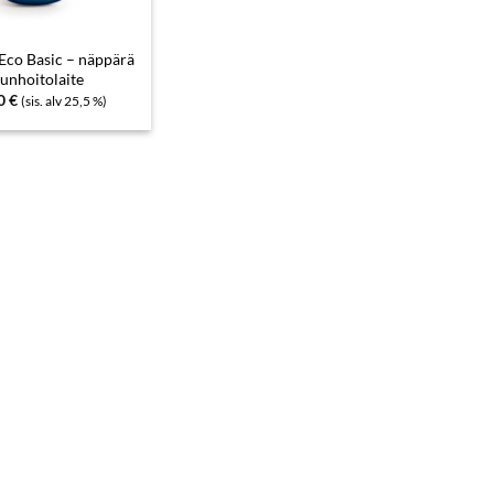
co Basic – näppärä
vunhoitolaite
00
€
(sis. alv 25,5 %)