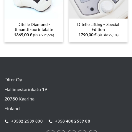
Ditelle Diamond -
Ditelle Lifting – Special
timanttikuorintalaite
Edition
1365,00
€
1790,00
€
(sis. alv 25,5 %)
(sis. alv 25,5 %)
Diter Oy
Hallimestarinkatu 19
20780 Kaarina
Finland
+3582 2539 800
+358 400 2539 88