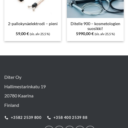
Ditelle 900 – kosmetologien
2-pallokynäelektrodi – pieni
suosikki!
59,00
€
5990,00
€
(sis. alv 25,5 %)
(sis. alv 25,5 %)
Diter Oy
Hallimestarinkatu 19
20780 Kaarina
Finland
+3582 2539 800
+358 400 2539 88