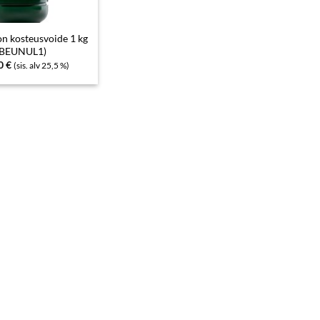
on kosteusvoide 1 kg
(BEUNUL1)
40
€
(sis. alv 25,5 %)