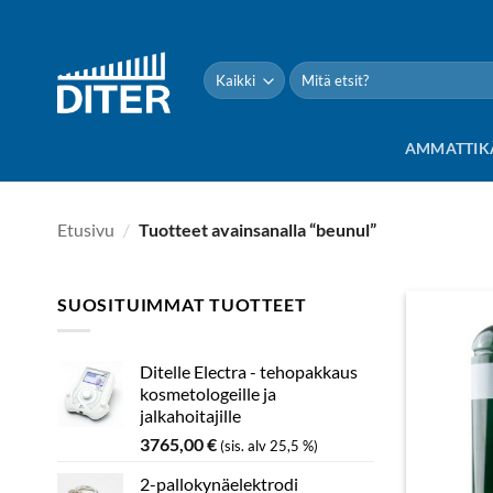
Siirry
sisältöön
Etsi:
AMMATTIK
Etusivu
/
Tuotteet avainsanalla “beunul”
SUOSITUIMMAT TUOTTEET
Ditelle Electra - tehopakkaus
kosmetologeille ja
jalkahoitajille
3765,00
€
(sis. alv 25,5 %)
2-pallokynäelektrodi