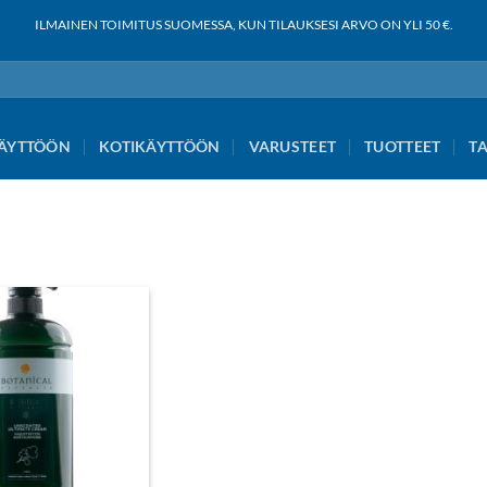
ILMAINEN TOIMITUS SUOMESSA, KUN TILAUKSESI ARVO ON YLI 50 €.
ÄYTTÖÖN
KOTIKÄYTTÖÖN
VARUSTEET
TUOTTEET
T
Add to
wishlist