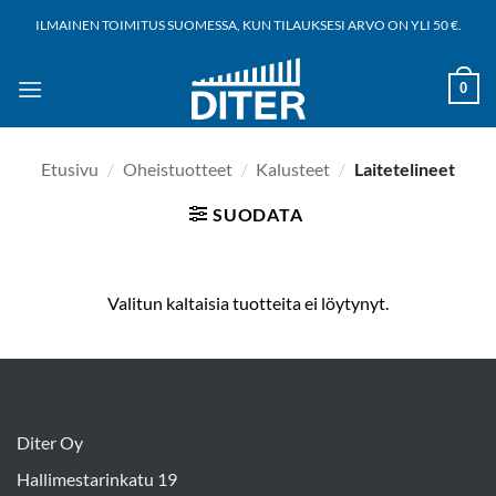
Siirry
ILMAINEN TOIMITUS SUOMESSA, KUN TILAUKSESI ARVO ON YLI 50 €.
sisältöön
0
Etusivu
/
Oheistuotteet
/
Kalusteet
/
Laitetelineet
SUODATA
Valitun kaltaisia tuotteita ei löytynyt.
Diter Oy
Hallimestarinkatu 19