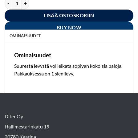
Sienilevy 70 x 33 cm (SLL) määrä
LISÄÄ OSTOSKORIIN
BUY NOW
OMINAISUUDET
Ominaisuudet
Suuresta levystä voi leikata sopivan kokoisia paloja.
Pakkauksessa on 1 sienilevy.
Diter Oy
Hallimestarinkatu 19
20780 Kaarina