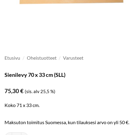
Etusivu
/
Oheistuotteet
/
Varusteet
Sienilevy 70 x 33 cm (SLL)
75,30
€
(sis. alv 25,5 %)
Koko 71 x 33 cm.
Maksuton toimitus Suomessa, kun tilauksesi arvo on yli 50 €.