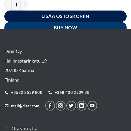
Oxivir Plus Spray desinfiointiaine 750 ml (OXS) määrä
LISÄÄ OSTOSKORIIN
BUY NOW
Diter Oy
Hallimestarinkatu 19
20780 Kaarina
Finland
+3582 2539 800
+358 400 2539 88
mail@diter.com
Ota yhteyttä