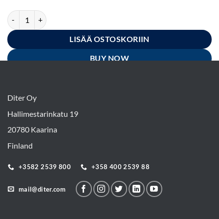
Moninapakaapeli (PCDL4) määrä
LISÄÄ OSTOSKORIIN
BUY NOW
Diter Oy
Hallimestarinkatu 19
20780 Kaarina
Finland
+3582 2539 800
+358 400 2539 88
mail@diter.com