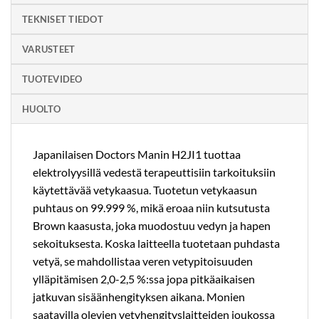
TEKNISET TIEDOT
VARUSTEET
TUOTEVIDEO
HUOLTO
Japanilaisen Doctors Manin H2JI1 tuottaa
elektrolyysillä vedestä terapeuttisiin tarkoituksiin
käytettävää vetykaasua. Tuotetun vetykaasun
puhtaus on 99.999 %, mikä eroaa niin kutsutusta
Brown kaasusta, joka muodostuu vedyn ja hapen
sekoituksesta. Koska laitteella tuotetaan puhdasta
vetyä, se mahdollistaa veren vetypitoisuuden
ylläpitämisen 2,0-2,5 %:ssa jopa pitkäaikaisen
jatkuvan sisäänhengityksen aikana. Monien
saatavilla olevien vetyhengityslaitteiden joukossa