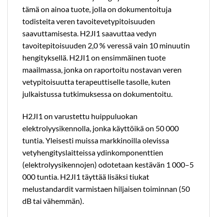
tämä on ainoa tuote, jolla on dokumentoituja
todisteita veren tavoitevetypitoisuuden
saavuttamisesta. H2JI1 saavuttaa vedyn
tavoitepitoisuuden 2,0 % veressä vain 10 minuutin
hengityksellä. H2JI1 on ensimmäinen tuote
maailmassa, jonka on raportoitu nostavan veren
vetypitoisuutta terapeuttiselle tasolle, kuten
julkaistussa tutkimuksessa on dokumentoitu.
H2JI1 on varustettu huippuluokan
elektrolyysikennolla, jonka käyttöikä on 50 000
tuntia. Yleisesti muissa markkinoilla olevissa
vetyhengityslaitteissa ydinkomponenttien
(elektrolyysikennojen) odotetaan kestävän 1 000–5
000 tuntia. H2JI1 täyttää lisäksi tiukat
melustandardit varmistaen hiljaisen toiminnan (50
dB tai vähemmän).