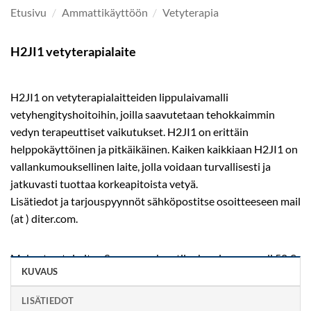
Etusivu
/
Ammattikäyttöön
/
Vetyterapia
H2JI1 vetyterapialaite
H2JI1 on vetyterapialaitteiden lippulaivamalli
vetyhengityshoitoihin, joilla saavutetaan tehokkaimmin
vedyn terapeuttiset vaikutukset. H2JI1 on erittäin
helppokäyttöinen ja pitkäikäinen. Kaiken kaikkiaan H2JI1 on
vallankumouksellinen laite, jolla voidaan turvallisesti ja
jatkuvasti tuottaa korkeapitoista vetyä.
Lisätiedot ja tarjouspyynnöt sähköpostitse osoitteeseen mail
(at ) diter.com.
Maksuton toimitus Suomessa, kun tilauksesi arvo on yli 50 €.
KUVAUS
LISÄTIEDOT