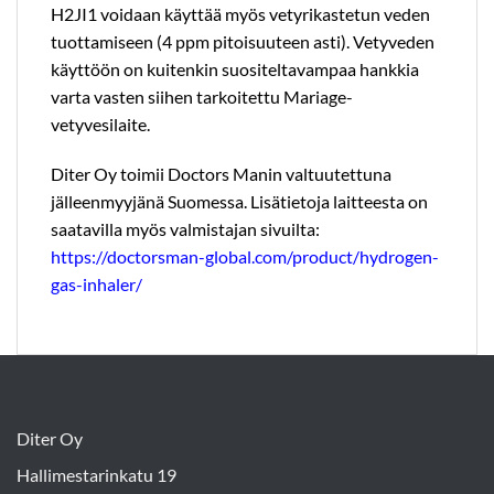
H2JI1 voidaan käyttää myös vetyrikastetun veden
tuottamiseen (4 ppm pitoisuuteen asti). Vetyveden
käyttöön on kuitenkin suositeltavampaa hankkia
varta vasten siihen tarkoitettu
Mariage-
vetyvesilaite
.
Diter Oy toimii Doctors Manin valtuutettuna
jälleenmyyjänä Suomessa. Lisätietoja laitteesta on
saatavilla myös valmistajan sivuilta:
https://doctorsman-global.com/product/hydrogen-
gas-inhaler/
Diter Oy
Hallimestarinkatu 19