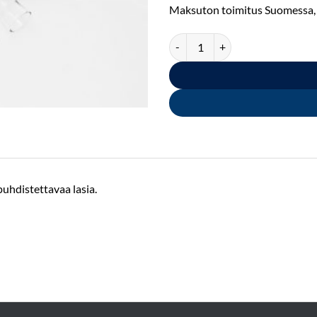
Maksuton toimitus Suomessa, ku
Alipainelaitteen hoitopää Ø 70 
uhdistettavaa lasia.