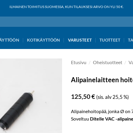
ILMAINEN TOIMITUS SUOMESSA, KUN TILAUKSESI ARVO ON YLI 50 €.
ÄYTTÖÖN
KOTIKÄYTTÖÖN
VARUSTEET
TUOTTEET
T
Etusivu
/
Oheistuotteet
/
V
Alipainelaitteen ho
Add to
wishlist
125,50
€
(sis. alv 25,5 %)
Alipainehoitopää, jonka Ø on
Soveltuu
Ditelle VAC -alipain