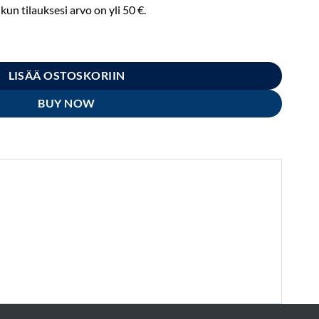
n tilauksesi arvo on yli 50 €.
mm määrä
LISÄÄ OSTOSKORIIN
BUY NOW