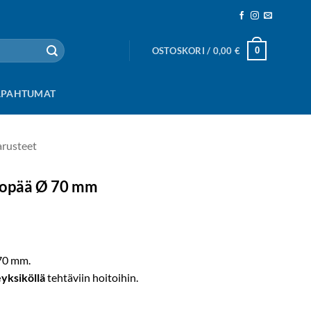
0
OSTOSKORI /
0,00
€
APAHTUMAT
arusteet
itopää Ø 70 mm
 70 mm.
eyksiköllä
tehtäviin hoitoihin.