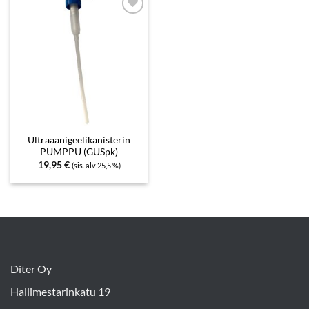
Add to
wishlist
Ultraäänigeelikanisterin
PUMPPU (GUSpk)
19,95
€
(sis. alv 25,5 %)
Diter Oy
Hallimestarinkatu 19