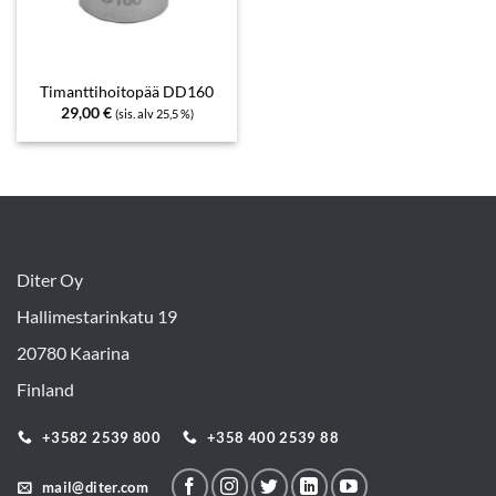
Timanttihoitopää DD160
29,00
€
(sis. alv 25,5 %)
Diter Oy
Hallimestarinkatu 19
20780 Kaarina
Finland
+3582 2539 800
+358 400 2539 88
mail@diter.com