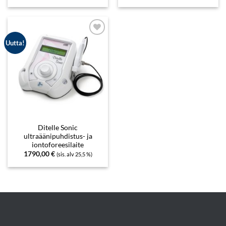
Add to
Uutta!
wishlist
Ditelle Sonic
ultraäänipuhdistus- ja
iontoforeesilaite
1790,00
€
(sis. alv 25,5 %)