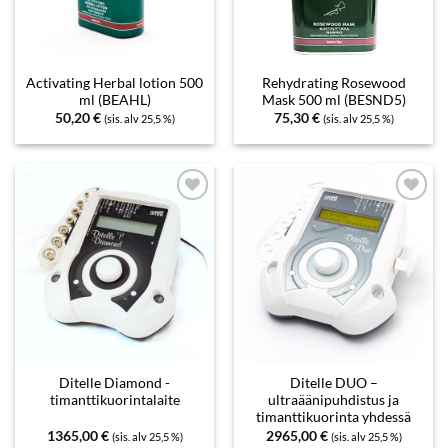
Activating Herbal lotion 500
Rehydrating Rosewood
ml (BEAHL)
Mask 500 ml (BESND5)
50,20
€
75,30
€
(sis. alv 25,5 %)
(sis. alv 25,5 %)
Add to
Add to
wishlist
wishlist
Ditelle Diamond -
Ditelle DUO –
timanttikuorintalaite
ultraäänipuhdistus ja
timanttikuorinta yhdessä
1365,00
€
2965,00
€
(sis. alv 25,5 %)
(sis. alv 25,5 %)