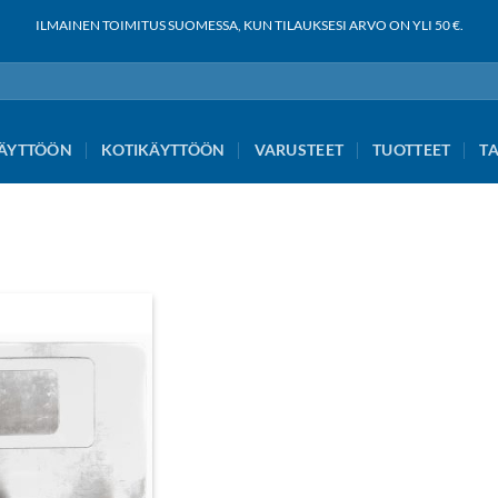
ILMAINEN TOIMITUS SUOMESSA, KUN TILAUKSESI ARVO ON YLI 50 €.
ÄYTTÖÖN
KOTIKÄYTTÖÖN
VARUSTEET
TUOTTEET
T
Add to
wishlist