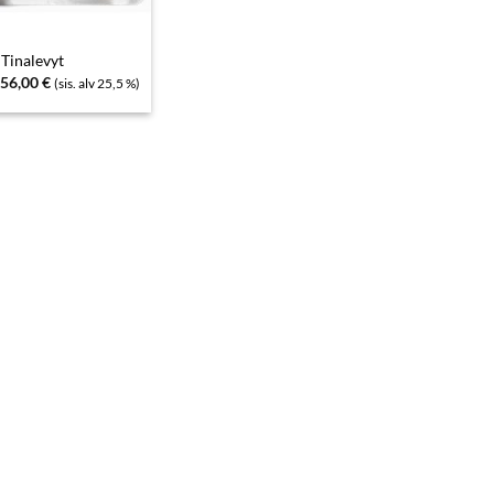
Tinalevyt
Hintaluokka:
56,00
€
(sis. alv 25,5 %)
82,00 €
-
156,00 €