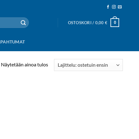
0
OSTOSKORI /
0,00
€
APAHTUMAT
Näytetään ainoa tulos