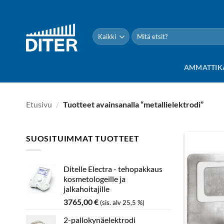
Siirry
sisältöön
Etsi:
AMMATTIK
Etusivu
/
Tuotteet avainsanalla “metallielektrodi”
SUOSITUIMMAT TUOTTEET
Ditelle Electra - tehopakkaus
kosmetologeille ja
jalkahoitajille
3765,00
€
(sis. alv 25,5 %)
2-pallokynäelektrodi