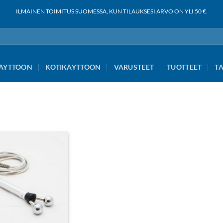
ILMAINEN TOIMITUS SUOMESSA, KUN TILAUKSESI ARVO ON YLI 50 €.
ÄYTTÖÖN
KOTIKÄYTTÖÖN
VARUSTEET
TUOTTEET
T
Add to
wishlist