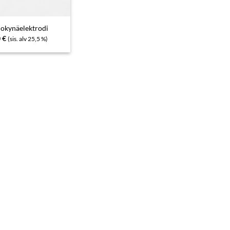
lokynäelektrodi
0
€
(sis. alv 25,5 %)