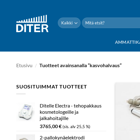
Siirry
sisältöön
Etsi:
AMMATTIK
Etusivu
/
Tuotteet avainsanalla “kasvohalvaus”
SUOSITUIMMAT TUOTTEET
Ditelle Electra - tehopakkaus
kosmetologeille ja
jalkahoitajille
3765,00
€
(sis. alv 25,5 %)
2-pallokynäelektrodi