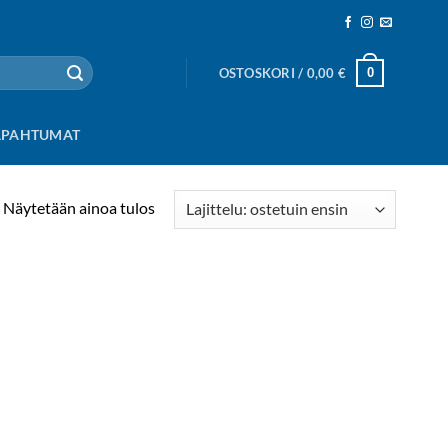
0
OSTOSKORI /
0,00
€
APAHTUMAT
Näytetään ainoa tulos