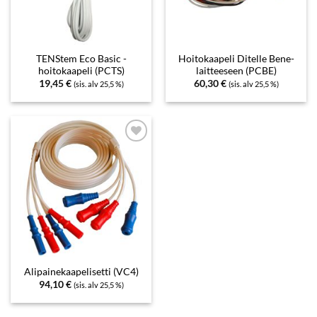
TENStem Eco Basic -
Hoitokaapeli Ditelle Bene-
hoitokaapeli (PCTS)
laitteeseen (PCBE)
19,45
€
60,30
€
(sis. alv 25,5 %)
(sis. alv 25,5 %)
Add to
wishlist
Alipainekaapelisetti (VC4)
94,10
€
(sis. alv 25,5 %)