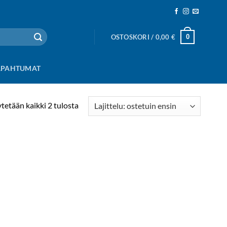
0
OSTOSKORI /
0,00
€
APAHTUMAT
Suosituimmat
tetään kaikki 2 tulosta
ensin