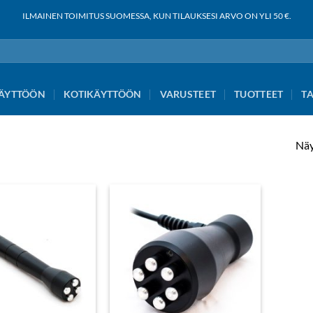
ILMAINEN TOIMITUS SUOMESSA, KUN TILAUKSESI ARVO ON YLI 50 €.
ÄYTTÖÖN
KOTIKÄYTTÖÖN
VARUSTEET
TUOTTEET
T
Näy
Add to
Add to
wishlist
wishlist