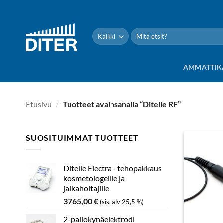
Siirry
sisältöön
Etsi:
AMMATTIK
Etusivu
/
Tuotteet avainsanalla “Ditelle RF”
SUOSITUIMMAT TUOTTEET
Ditelle Electra - tehopakkaus
kosmetologeille ja
jalkahoitajille
3765,00
€
(sis. alv 25,5 %)
2-pallokynäelektrodi