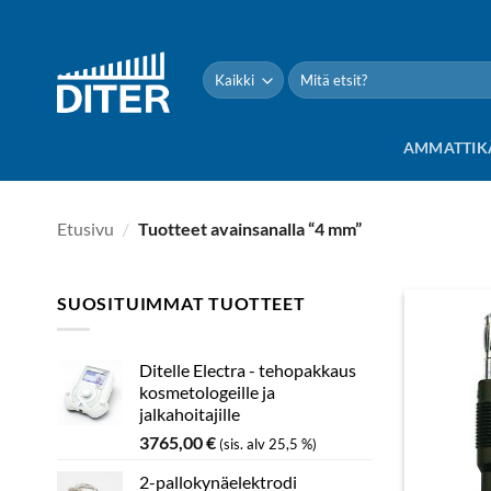
Siirry
sisältöön
Etsi:
AMMATTIK
Etusivu
/
Tuotteet avainsanalla “4 mm”
SUOSITUIMMAT TUOTTEET
Ditelle Electra - tehopakkaus
kosmetologeille ja
jalkahoitajille
3765,00
€
(sis. alv 25,5 %)
2-pallokynäelektrodi