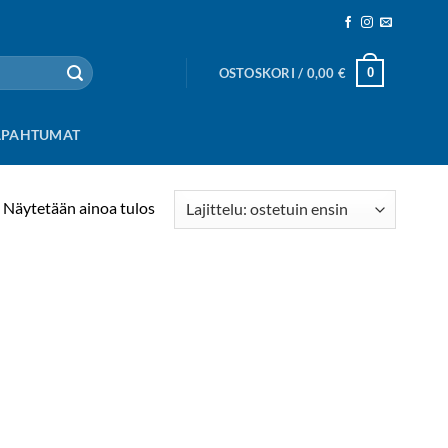
0
OSTOSKORI /
0,00
€
APAHTUMAT
Näytetään ainoa tulos