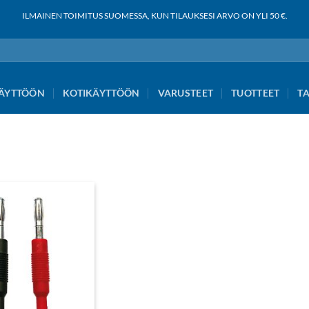
ILMAINEN TOIMITUS SUOMESSA, KUN TILAUKSESI ARVO ON YLI 50 €.
ÄYTTÖÖN
KOTIKÄYTTÖÖN
VARUSTEET
TUOTTEET
T
Add to
wishlist