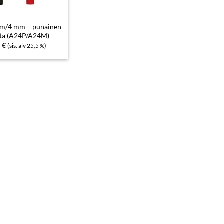
mm/4 mm – punainen
sta (A24P/A24M)
0
€
(sis. alv 25,5 %)