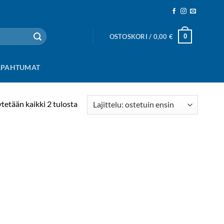
0
OSTOSKORI /
0,00
€
APAHTUMAT
Suosituimmat
tetään kaikki 2 tulosta
ensin