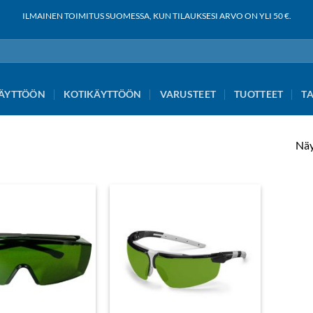
ILMAINEN TOIMITUS SUOMESSA, KUN TILAUKSESI ARVO ON YLI 50 €.
ÄYTTÖÖN
KOTIKÄYTTÖÖN
VARUSTEET
TUOTTEET
T
Näy
Add to
Add to
wishlist
wishlist