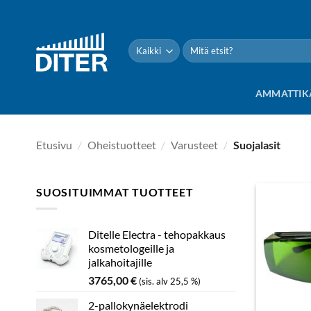
Siirry
sisältöön
Etsi:
AMMATTIK
Etusivu
/
Oheistuotteet
/
Varusteet
/
Suojalasit
SUOSITUIMMAT TUOTTEET
Ditelle Electra - tehopakkaus
kosmetologeille ja
jalkahoitajille
3765,00
€
(sis. alv 25,5 %)
2-pallokynäelektrodi